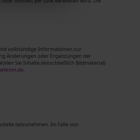
 oder indirekt per Link verwiesen wird. Die
nd vollständige Informationen zur
gung Änderungen oder Ergänzungen der
len Sie Inhalte (einschließlich Bildmaterial)
netkom.de
.
sstelle teilzunehmen. Im Falle von