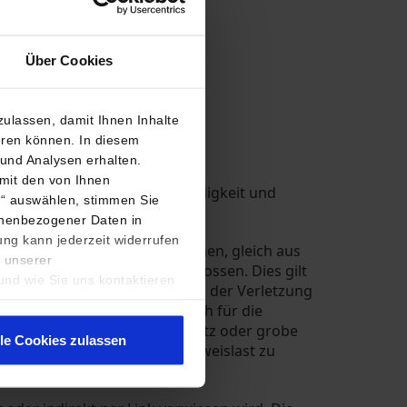
Über Cookies
ulassen, damit Ihnen Inhalte
ieren können. In diesem
und Analysen erhalten.
 mit den von Ihnen
ür die Richtigkeit, Vollständigkeit und
n“ auswählen, stimmen Sie
sonenbezogener Daten in
gung kann jederzeit widerrufen
ebotes der Webseite entstehen, gleich aus
n unserer
er Handlung, sind ausgeschlossen. Dies gilt
nd wie Sie uns kontaktieren
r groben Fahrlässigkeit, wegen der Verletzung
n. Der Schadensersatzanspruch für die
 begrenzt, soweit nicht Vorsatz oder grobe
lle Cookies zulassen
t wird. Eine Änderung der Beweislast zu