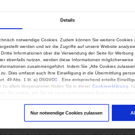
lekommunikation, Post und Eisenbahnen
Details
hnisch notwendige Cookies. Zudem können Sie weitere Cookies z
NG
argestellt werden und wir die Zugriffe auf unsere Website analys
itte Informationen über die Verwendung der Seite für Werbung 
tter ebenfalls nutzen, werden diese Informationen möglicherweise
GmbH sorgfältig recherchiert. Dennoch wird keine Gewähr f
 Informationen zusammengeführt. Indem Sie „Alle Cookies zulasse
h) zu. Dies umfasst auch Ihre Einwilligung in die Übermittlung per
rt. 49 Abs. 1 lit. a) DSGVO
. Eine entsprechend erteilte Einwilli
r Netkom GmbH, die aus der Nutzung des Informationsang
 zu allem Vorgenannten finden Sie in dieser
Cookieerklärung
. I
von Pflichten aus dem Schuldverhältnis und aus unerlaubt
ren Sie zudem, wie Sie wir personenbezogene Daten verarbeiten u
ach dem Produkthaftungsgesetz, in Fällen des Vorsatzes, de
 wegen der Verletzung wesentlicher vertraglicher Pflichte
t jedoch auf den vertragstypischen vorhersehbaren Schaden
Nur notwendige Cookies zulassen
A
etzung des Lebens, des Körpers oder der Gesundheit gehafte
elungen nicht verbunden.