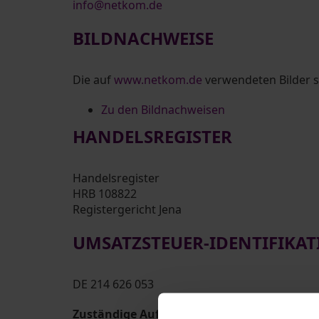
info@netkom.de
BILDNACHWEISE
Die auf
www.netkom.de
verwendeten Bilder 
Zu den Bildnachweisen
HANDELSREGISTER
Handelsregister
HRB 108822
Registergericht Jena
UMSATZSTEUER-IDENTIFIK
DE 214 626 053
Zuständige Aufsichtsbehörde: