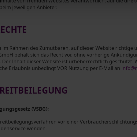
nhalte von fremden Websites verantwortlich, auf die direkt
 beim jeweiligen Anbieter.
RECHTE
im Rahmen des Zumutbaren, auf dieser Website richtige u
 GmbH behält sich das Recht vor, ohne vorherige Ankündi
er Inhalt dieser Website ist urheberrechtlich geschützt. Wol
liche Erlaubnis unbedingt VOR Nutzung per E-Mail an
info@
TREITBEILEGUNG
egungsgesetz (VSBG):
 Streitbeilegungsverfahren vor einer Verbraucherschlichtung
undenservice wenden.